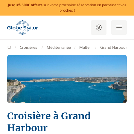
Jusqu'à 500€ offerts
sur votre prochaine réservation en parrainant vos
proches !
GlobeSailor
Croisières
Méditerranée
Malte
Grand Harbour
Croisière à Grand
Harbour