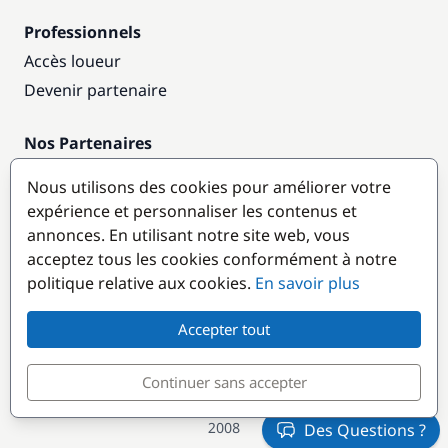
Professionnels
Accès loueur
Devenir partenaire
Nos Partenaires
Annuaire nautique
Nous utilisons des cookies pour améliorer votre
expérience et personnaliser les contenus et
Destinations populaires
annonces. En utilisant notre site web, vous
acceptez tous les cookies conformément à notre
politique relative aux cookies.
En savoir plus
Accepter tout
Continuer sans accepter
© GlobeSailor
Croisières & Location de bateaux depuis
2008
Des Questions ?