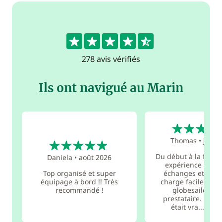
4.6
278 avis vérifiés
Ils ont navigué au Marin
5
5
Thomas
•
juin 
Du début à la fin, c
Daniela
•
août 2026
expérience au to
Top organisé et super
échanges et la pr
équipage à bord !! Très
charge facile auta
recommandé !
globesailor qu
prestataire. La cr
était vra...
lire 