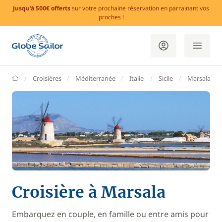
Jusqu'à 500€ offerts
sur votre prochaine réservation en parrainant vos
proches !
GlobeSailor
Croisières
Méditerranée
Italie
Sicile
Marsala
Croisière à Marsala
Embarquez en couple, en famille ou entre amis pour