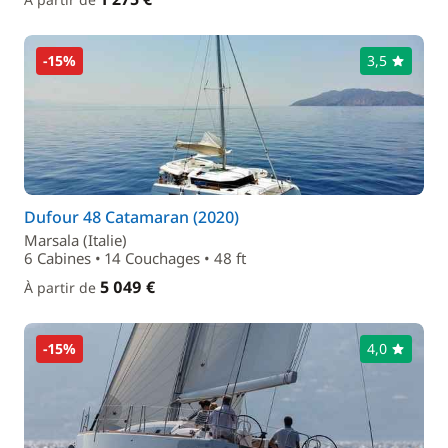
-15%
3,5
Dufour 48 Catamaran (2020)
Marsala (Italie)
6 Cabines • 14 Couchages • 48 ft
5 049 €
À partir de
-15%
4,0