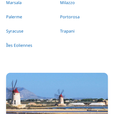
Marsala
Milazzo
Palerme
Portorosa
Syracuse
Trapani
Îles Eoliennes