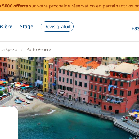
à 500€ offerts
sur votre prochaine réservation en parrainant vos pr
isière
Stage
Devis gratuit
+33
La Spezia
Porto Venere