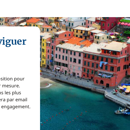
viguer
osition pour
ur mesure.
s les plus
era par email
ns engagement.