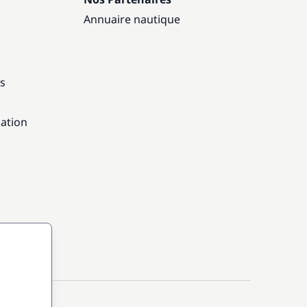
Annuaire nautique
ns
gation