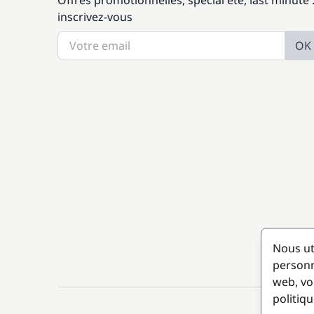
Offres promotionnelles, spécial été, last minute 
inscrivez-vous
OK
Nous ut
personn
web, vo
politiqu