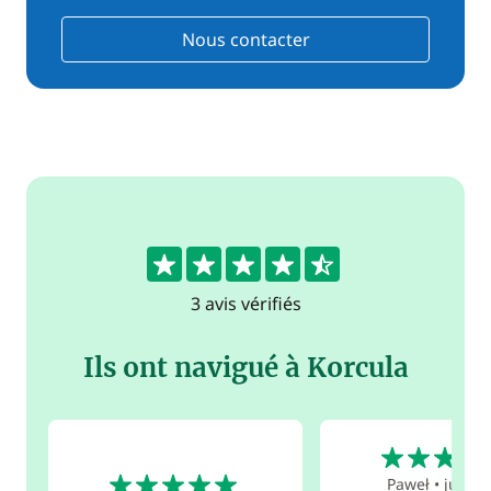
Nous contacter
4.7
3 avis vérifiés
Ils ont navigué à Korcula
5
5
Paweł
•
juil. 2