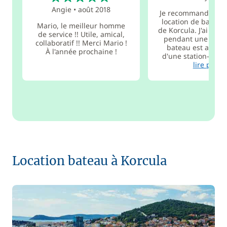
Angie
•
août 2018
Je recommande viv
location de bateau s
Mario, le meilleur homme
de Korcula. J'ai eu 
de service !! Utile, amical,
pendant une sema
collaboratif !! Merci Mario !
bateau est amarr
À l'année prochaine !
d'une station-servic
lire plus
Location bateau à Korcula