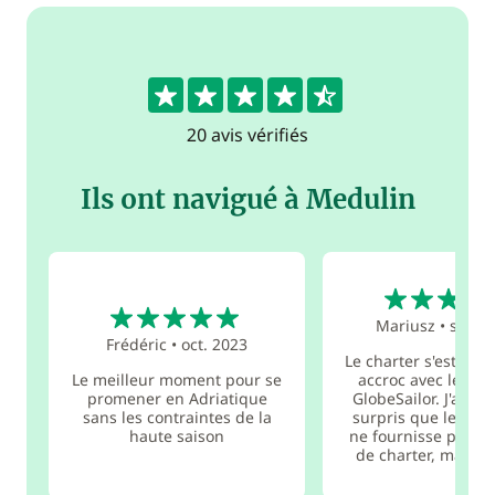
4.6
20 avis vérifiés
Ils ont navigué à Medulin
5
5
Mariusz
•
sept.
Frédéric
•
oct. 2023
Le charter s'est dér
Le meilleur moment pour se
accroc avec le sou
promener en Adriatique
GlobeSailor. J'ai ét
sans les contraintes de la
surpris que le prop
haute saison
ne fournisse pas de
de charter, mai...
l