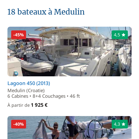
18 bateaux à Medulin
-45%
4,5
Lagoon 450 (2013)
Medulin (Croatie)
6 Cabines • 8+4 Couchages • 46 ft
1 925 €
À partir de
-40%
4,3