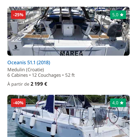
-25%
5,0
Oceanis 51.1 (2018)
Medulin (Croatie)
6 Cabines • 12 Couchages • 52 ft
2 199 €
À partir de
-40%
4,0