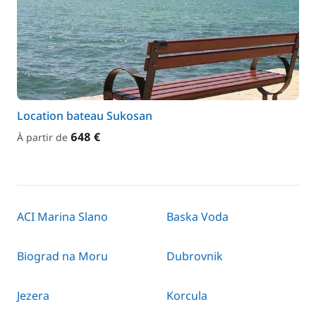
Location bateau Sukosan
648 €
À partir de
ACI Marina Slano
Baska Voda
Biograd na Moru
Dubrovnik
Jezera
Korcula