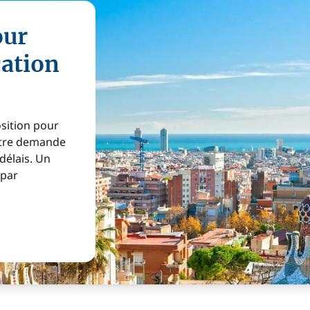
our
cation
osition pour
Votre demande
 délais. Un
 par