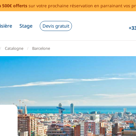
à 500€ offerts
sur votre prochaine réservation en parrainant vos pr
isière
Stage
Devis gratuit
+33
Catalogne
Barcelone