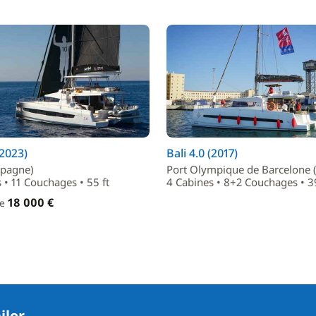
(2023)
Bali 4.0 (2017)
spagne)
Port Olympique de Barcelone 
 • 11 Couchages • 55 ft
4 Cabines • 8+2 Couchages • 39
18 000 €
de
ilor