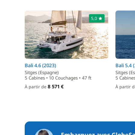
5,0
Bali 4.6 (2023)
Bali 5.4 
Sitges (Espagne)
Sitges (E
5 Cabines • 10 Couchages • 47 ft
5 Cabines
8 571 €
À partir de
À partir 
Embarquez avec GlobeSa