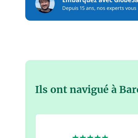
Depuis 15 ans, nos experts vous c
Ils ont navigué à Ba
5