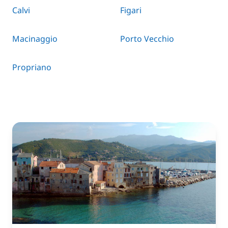
Calvi
Figari
Macinaggio
Porto Vecchio
Propriano