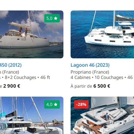
5,0
50 (2012)
Lagoon 46 (2023)
 (France)
Propriano (France)
 • 8+2 Couchages • 46 ft
4 Cabines • 10 Couchages • 46 
2 900 €
6 500 €
de
À partir de
4,0
-28%