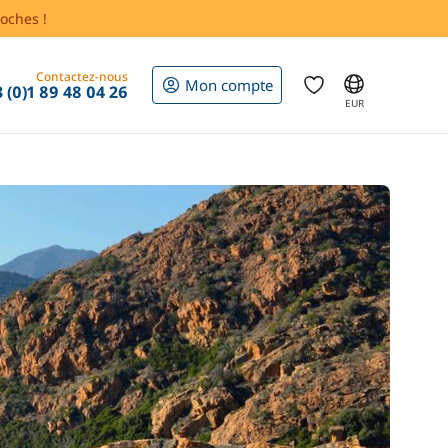
oches !
Contactez-nous
Mon compte
 (0)1 89 48 04 26
EUR