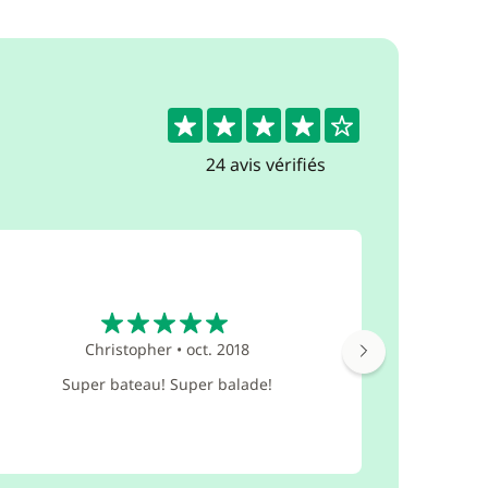
4.4
24 avis vérifiés
5
Christopher
•
oct. 2018
Une très be
Super bateau! Super balade!