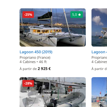
-25%
5,0
Lagoon 450 (2019)
Lagoon 4
Propriano (France)
Propriano
4 Cabines • 46 ft
4 Cabines
2 925 €
À partir de
À partir 
-28%