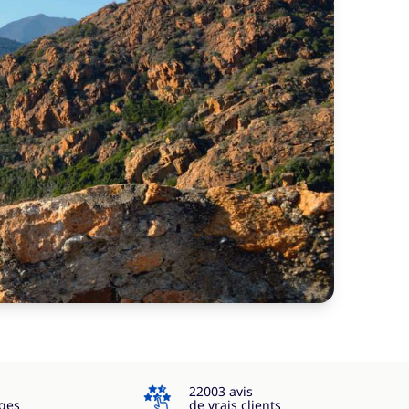
4.3
22003 avis
ges
de vrais clients