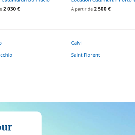
2 030 €
2 500 €
de
À partir de
o
Calvi
ecchio
Saint Florent
our