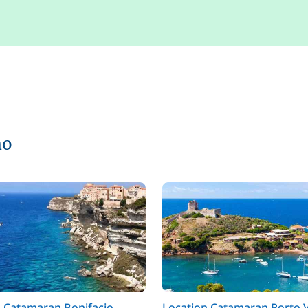
no
n Catamaran Bonifacio
Location Catamaran Porto 