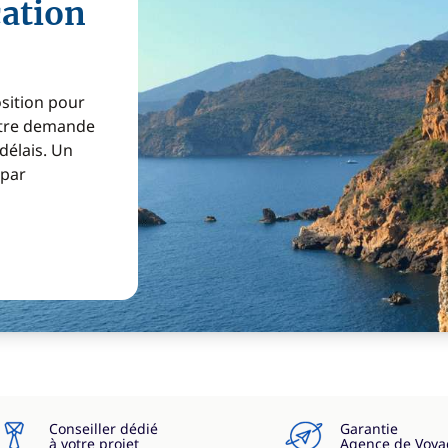
cation
osition pour
Votre demande
 délais. Un
 par
Conseiller dédié
Garantie
à votre projet
Agence de Voya