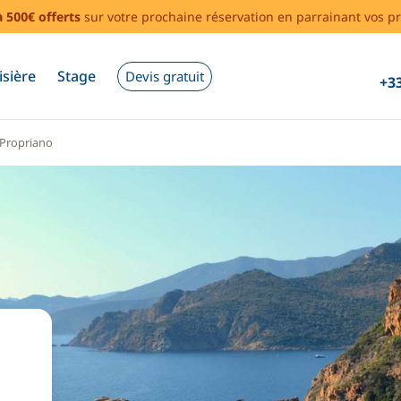
à 500€ offerts
sur votre prochaine réservation en parrainant vos pr
isière
Stage
Devis gratuit
+33
Propriano