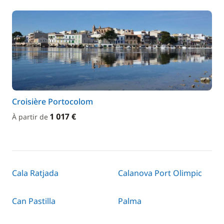
Croisière Portocolom
1 017 €
À partir de
Cala Ratjada
Calanova Port Olimpic
Can Pastilla
Palma