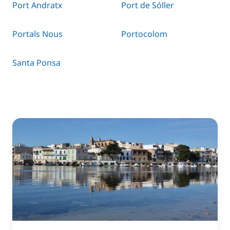
Port Andratx
Port de Sóller
Portals Nous
Portocolom
Santa Ponsa