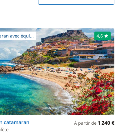
ran avec équi...
4,6
en catamaran
1 240 €
À partir de
lète