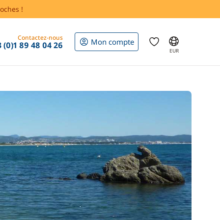
oches !
Contactez-nous
Mon compte
 (0)1 89 48 04 26
EUR