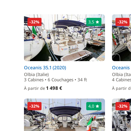
-32%
3,5
-32%
Oceanis 35.1 (2020)
Oceanis 
Olbia (Italie)
Olbia (Ita
3 Cabines • 6 Couchages • 34 ft
4 Cabines
1 498 €
À partir de
À partir 
-32%
4,0
-32%