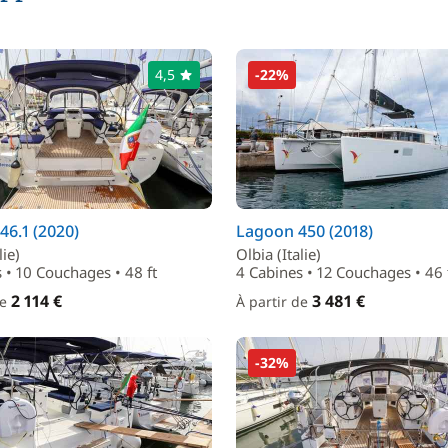
4,5
-22%
46.1 (2020)
Lagoon 450 (2018)
lie)
Olbia (Italie)
 • 10 Couchages • 48 ft
4 Cabines • 12 Couchages • 46 
2 114 €
3 481 €
de
À partir de
-32%