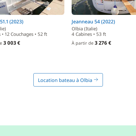
51.1 (2023)
Jeanneau 54 (2022)
lie)
Olbia (Italie)
 • 12 Couchages • 52 ft
4 Cabines • 53 ft
3 003 €
3 276 €
de
À partir de
Location bateau à Olbia