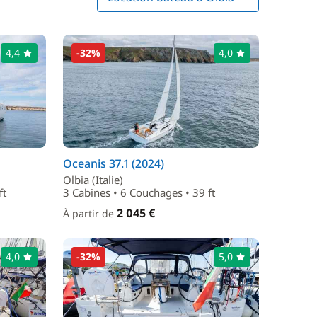
4,4
-32%
4,0
Oceanis 37.1 (2024)
Olbia (Italie)
ft
3 Cabines • 6 Couchages • 39 ft
2 045 €
À partir de
4,0
-32%
5,0