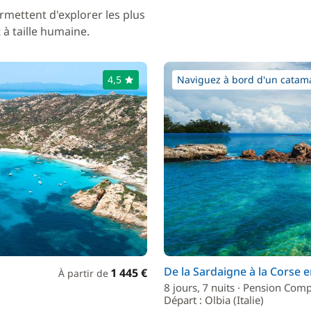
rmettent d'explorer les plus
à taille humaine.
4,5
Naviguez à bord d'un catama
De la Sardaigne à la Corse 
1 445 €
À partir de
8 jours, 7 nuits · Pension Comp
Départ : Olbia (Italie)