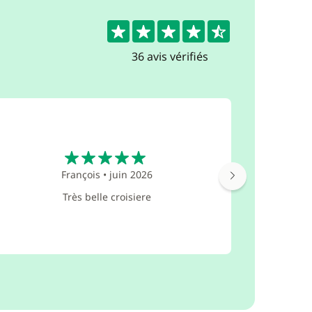
4.6
36 avis vérifiés
5
François
•
juin 2026
Nous avo
nous ente
Très belle croisiere
nous savons
cela