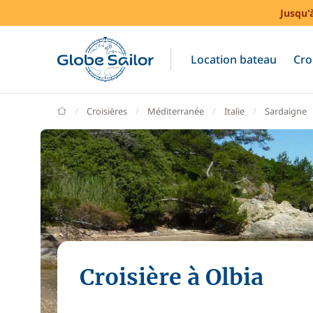
Jusqu'
Location bateau
Cro
GlobeSailor
Croisières
Méditerranée
Italie
Sardaigne
Croisière à Olbia