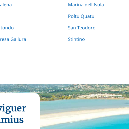
alena
Marina dell'Isola
Poltu Quatu
otondo
San Teodoro
resa Gallura
Stintino
viguer
simius