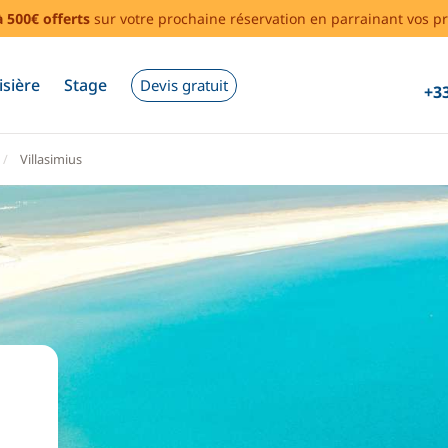
à 500€ offerts
sur votre prochaine réservation en parrainant vos pr
isière
Stage
Devis gratuit
+33
Villasimius