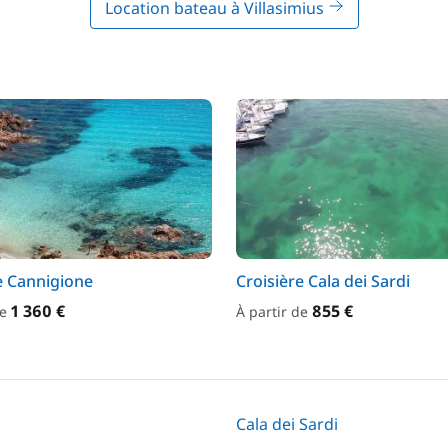
Location bateau à Villasimius
e Cannigione
Croisière Cala dei Sardi
1 360 €
855 €
de
À partir de
Cala dei Sardi