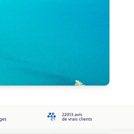
4.3
22013 avis
ges
de vrais clients