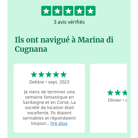
5
3 avis vérifiés
Ils ont navigué à Marina di
Cugnana
5
Debbie
•
sept. 2023
5
Je viens de terminer une
semaine fantastique en
Olivier
•
oct. 2
Sardaigne et en Corse. La
société de location était
excellente. Ils étaient
serviables et répondaient
toujour...
lire plus