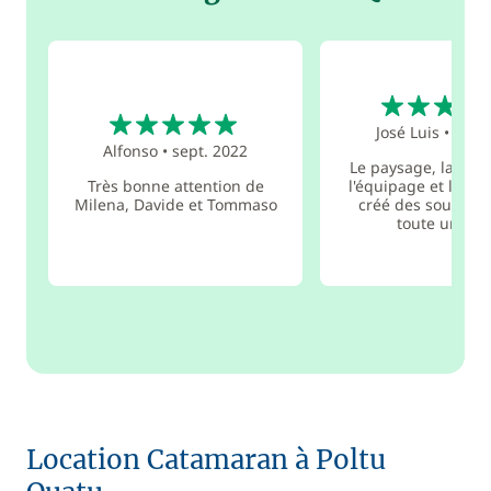
4
5
José Luis
•
juin 
Alfonso
•
sept. 2022
Le paysage, la com
Très bonne attention de
l'équipage et le ba
Milena, Davide et Tommaso
créé des souvenir
toute une vie
Location Catamaran à Poltu