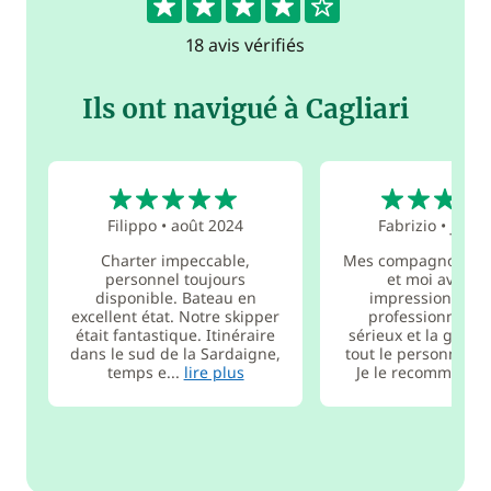
18 avis vérifiés
Ils ont navigué à Cagliari
5
5
Filippo
•
août 2024
Fabrizio
•
juil. 
Charter impeccable,
Mes compagnons d
personnel toujours
et moi avons 
disponible. Bateau en
impressionnés p
excellent état. Notre skipper
professionnalism
était fantastique. Itinéraire
sérieux et la gentil
dans le sud de la Sardaigne,
tout le personnel à 
temps e...
lire plus
Je le recomma...
l