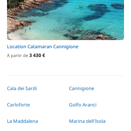
Location Catamaran Cannigione
3 430 €
À partir de
Cala dei Sardi
Cannigione
Carloforte
Golfo Aranci
La Maddalena
Marina dell'Isola