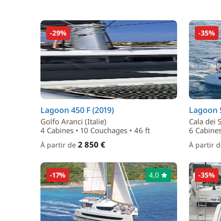
-29%
-35%
Lagoon 450 F (2019)
Lagoon 5
Golfo Aranci (Italie)
Cala dei S
4 Cabines • 10 Couchages • 46 ft
6 Cabines
2 850 €
À partir de
À partir 
-17%
4,0
-35%