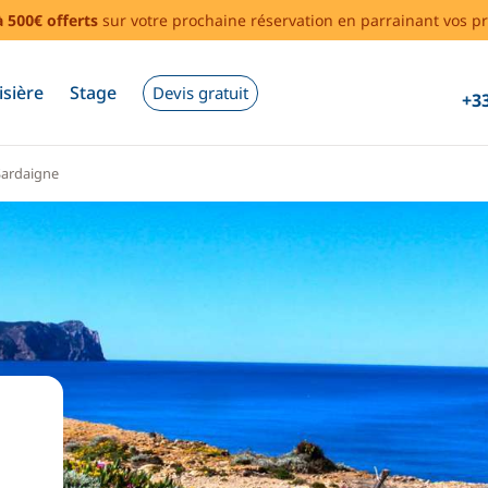
à 500€ offerts
sur votre prochaine réservation en parrainant vos pr
isière
Stage
Devis gratuit
+33
Sardaigne