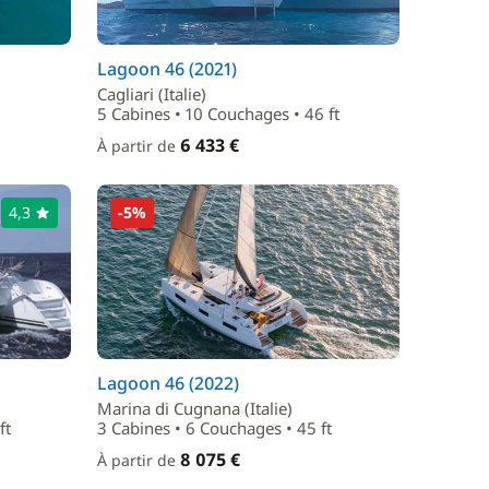
Lagoon 46 (2021)
Cagliari (Italie)
5 Cabines • 10 Couchages • 46 ft
6 433 €
À partir de
4,3
-5%
Lagoon 46 (2022)
Marina di Cugnana (Italie)
ft
3 Cabines • 6 Couchages • 45 ft
8 075 €
À partir de