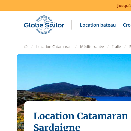
Jusqu'
Location bateau
Cro
GlobeSailor
Location Catamaran
Méditerranée
Italie
Location Catamaran
Sardaigne