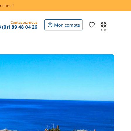
oches !
Contactez-nous
Mon compte
 (0)1 89 48 04 26
EUR