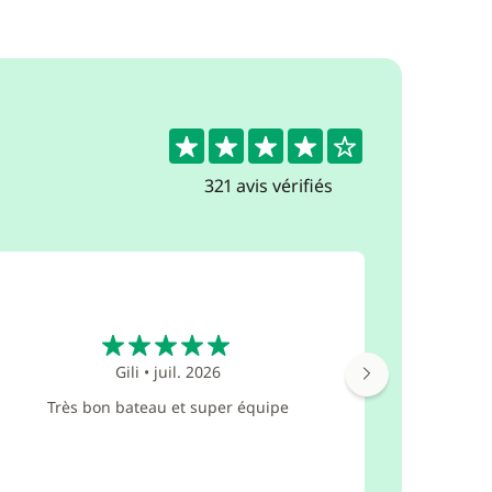
4.4
321 avis vérifiés
5
Gili
•
juil. 2026
Skipper tr
de nos
Très bon bateau et super équipe
cependant 
et 