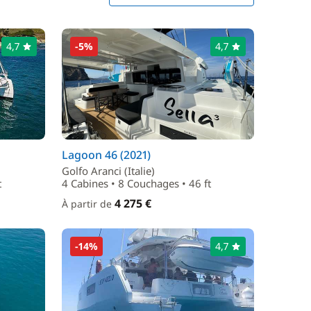
4,7
-5%
4,7
Lagoon 46 (2021)
Golfo Aranci (Italie)
t
4 Cabines • 8 Couchages • 46 ft
4 275 €
À partir de
-14%
4,7