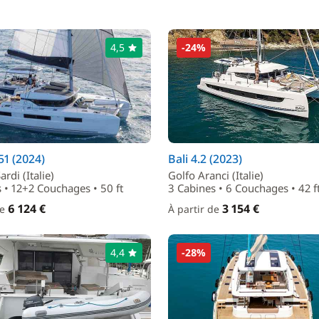
4,5
-24%
1 (2024)
Bali 4.2 (2023)
ardi (Italie)
Golfo Aranci (Italie)
 • 12+2 Couchages • 50 ft
3 Cabines • 6 Couchages • 42 f
6 124 €
3 154 €
de
À partir de
4,4
-28%