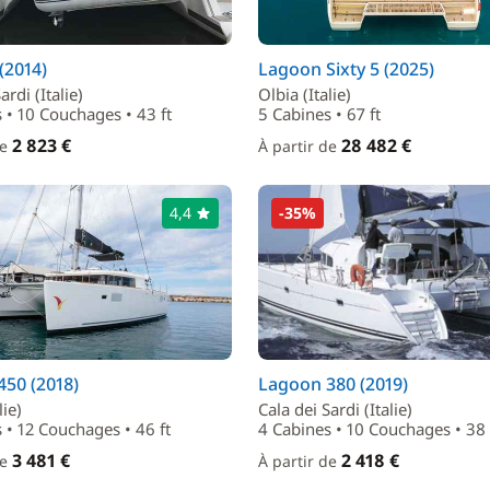
(2014)
Lagoon Sixty 5 (2025)
ardi (Italie)
Olbia (Italie)
 • 10 Couchages • 43 ft
5 Cabines • 67 ft
2 823 €
28 482 €
de
À partir de
4,4
-35%
50 (2018)
Lagoon 380 (2019)
lie)
Cala dei Sardi (Italie)
 • 12 Couchages • 46 ft
4 Cabines • 10 Couchages • 38 
3 481 €
2 418 €
de
À partir de