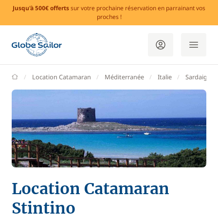
Jusqu'à 500€ offerts
sur votre prochaine réservation en parrainant vos
proches !
GlobeSailor
Location Catamaran
Méditerranée
Italie
Sardaigne
Location Catamaran
Stintino