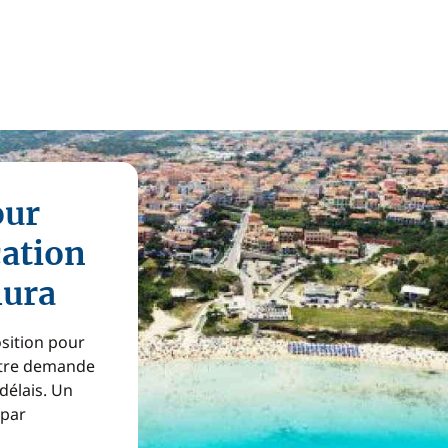
our
cation
lura
osition pour
Votre demande
 délais. Un
 par