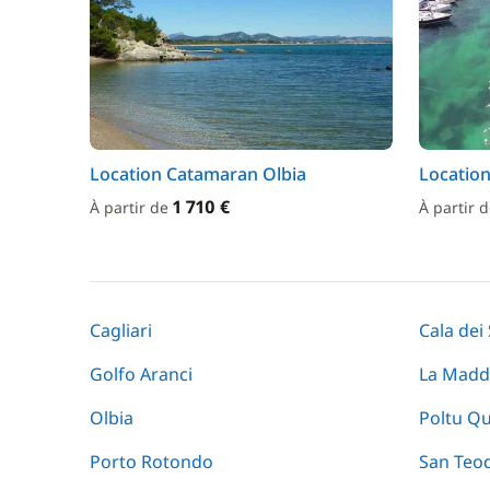
Location Catamaran Olbia
Location
1 710 €
À partir de
À partir 
Cagliari
Cala dei
Golfo Aranci
La Madd
Olbia
Poltu Q
Porto Rotondo
San Teo