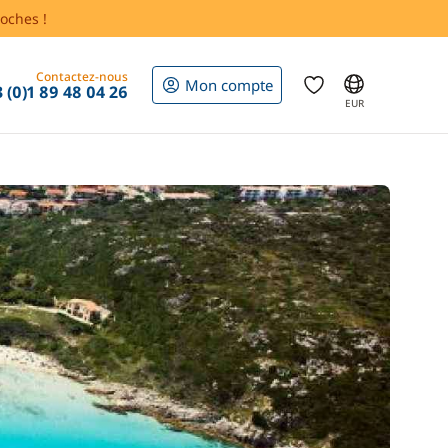
oches !
Contactez-nous
Mon compte
 (0)1 89 48 04 26
EUR