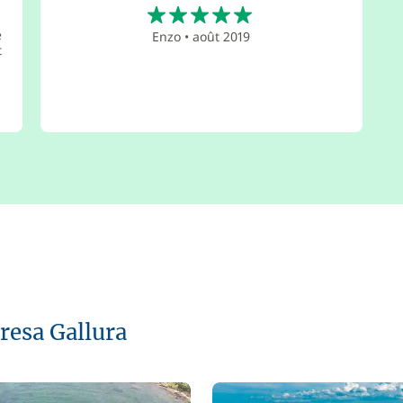
5
é
Enzo
•
août 2019
t
resa Gallura