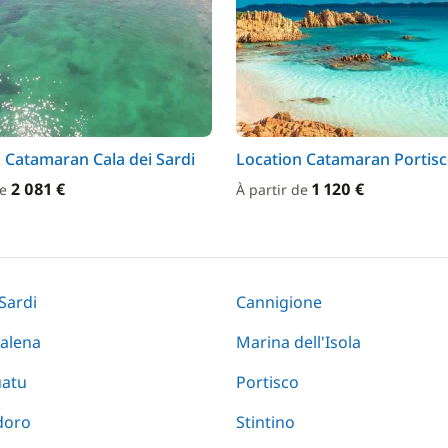
 Catamaran Cala dei Sardi
Location Catamaran Portis
2 081 €
1 120 €
de
À partir de
 Sardi
Cannigione
alena
Marina dell'Isola
uatu
Portisco
doro
Stintino