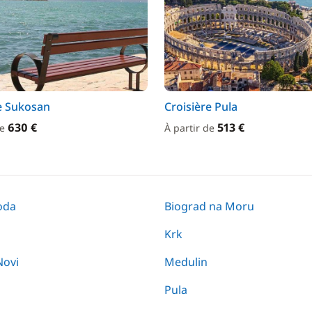
e Sukosan
Croisière Pula
630 €
513 €
de
À partir de
oda
Biograd na Moru
Krk
Novi
Medulin
Pula