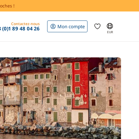
oches !
Contactez-nous
Mon compte
 (0)1 89 48 04 26
EUR