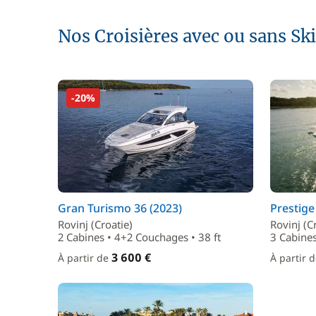
Nos Croisières avec ou sans Sk
-20%
Gran Turismo 36 (2023)
Prestige
Rovinj (Croatie)
Rovinj (C
2 Cabines • 4+2 Couchages • 38 ft
3 Cabines
3 600 €
À partir de
À partir 