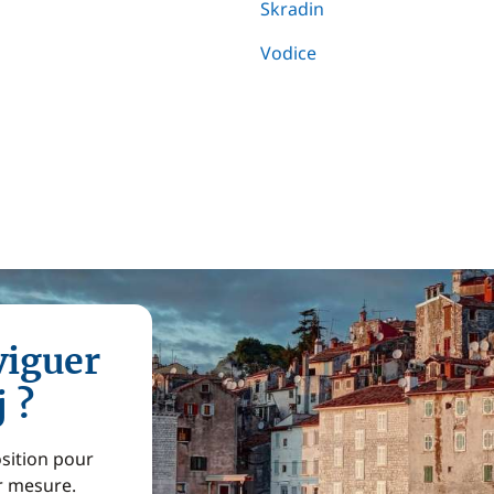
Skradin
Vodice
viguer
 ?
osition pour
ur mesure.