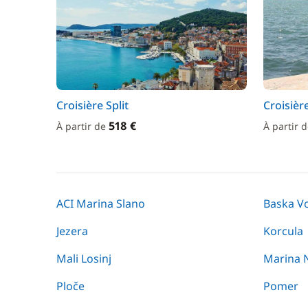
Croisière Split
Croisièr
518 €
À partir de
À partir 
ACI Marina Slano
Baska V
Jezera
Korcula
Mali Losinj
Marina 
Ploče
Pomer