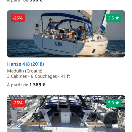
-25%
3,5
Hanse 418 (2018)
Medulin (Croatie)
3 Cabines • 8 Couchages • 41 ft
1 389 €
À partir de
-25%
5,0