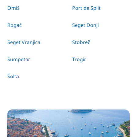
Omiš
Port de Split
Rogač
Seget Donji
Seget Vranjica
Stobreč
Sumpetar
Trogir
Šolta