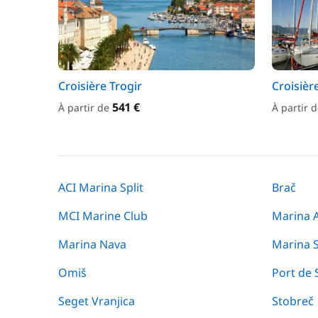
Croisière Trogir
Croisièr
541 €
À partir de
À partir 
ACI Marina Split
Brač
MCI Marine Club
Marina 
Marina Nava
Marina 
Omiš
Port de S
Seget Vranjica
Stobreč