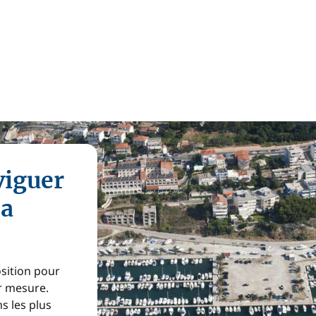
viguer
na
osition pour
ur mesure.
s les plus