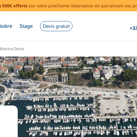
à 500€ offerts
sur votre prochaine réservation en parrainant vos pr
isière
Stage
Devis gratuit
+33
Marina Zenta