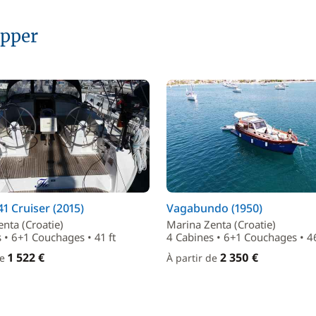
ipper
41 Cruiser (2015)
Vagabundo (1950)
nta (Croatie)
Marina Zenta (Croatie)
 • 6+1 Couchages • 41 ft
4 Cabines • 6+1 Couchages • 46
1 522 €
2 350 €
de
À partir de