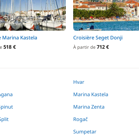
e Marina Kastela
Croisière Seget Donji
518 €
712 €
de
À partir de
Hvar
Agana
Marina Kastela
Spinut
Marina Zenta
plit
Rogač
Sumpetar