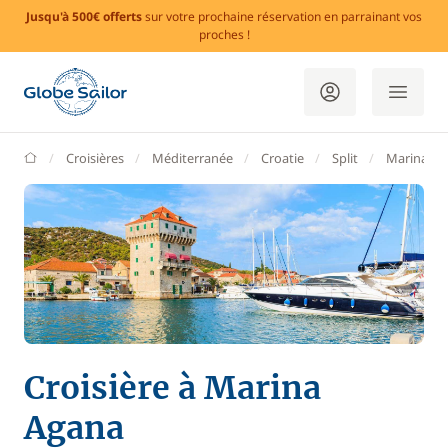
Jusqu'à 500€ offerts
sur votre prochaine réservation en parrainant vos
proches !
GlobeSailor
Croisières
Méditerranée
Croatie
Split
Marina A
Croisière à Marina
Agana