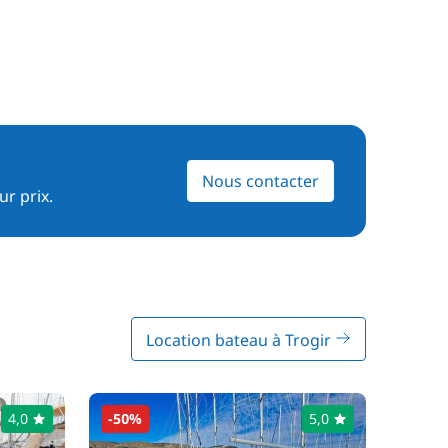
Nous contacter
ur prix.
Location bateau à Trogir
4,0
-50%
5,0