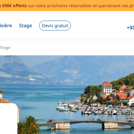
à 500€ offerts
sur votre prochaine réservation en parrainant vos pr
isière
Stage
Devis gratuit
+33
Trogir