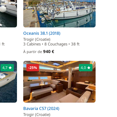
Oceanis 38.1 (2018)
Trogir (Croatie)
 ft
3 Cabines • 8 Couchages • 38 ft
940 €
À partir de
4,7
-25%
4,0
Bavaria C57 (2024)
Trogir (Croatie)