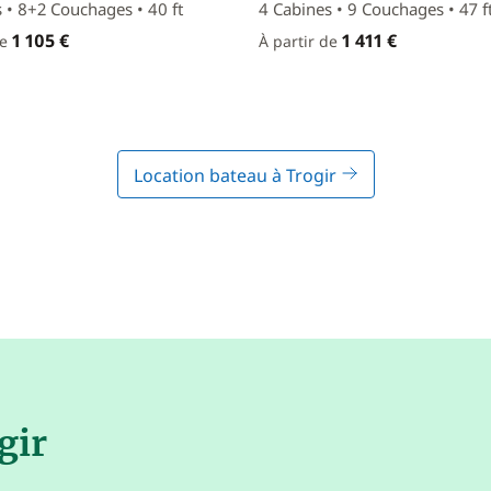
 • 8+2 Couchages • 40 ft
4 Cabines • 9 Couchages • 47 f
1 105 €
1 411 €
de
À partir de
Location bateau à Trogir
gir