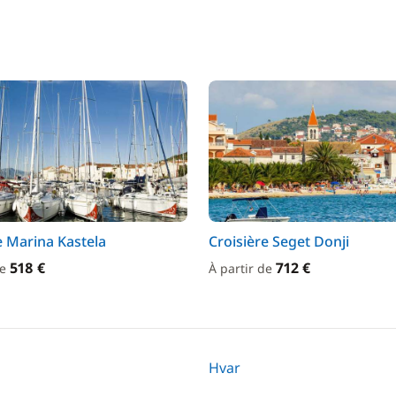
e Marina Kastela
Croisière Seget Donji
518 €
712 €
de
À partir de
Hvar