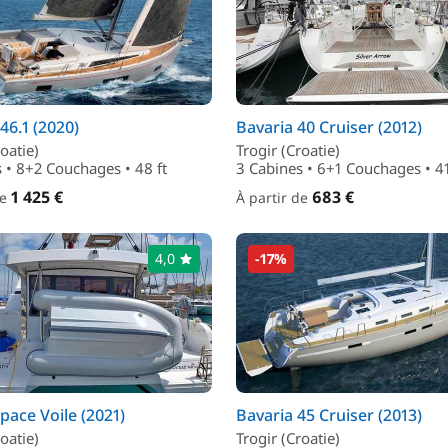
46.1 (2020)
Bavaria 40 Cruiser (2012)
oatie)
Trogir (Croatie)
 • 8+2 Couchages • 48 ft
3 Cabines • 6+1 Couchages • 41
1 425 €
683 €
de
À partir de
4,0
-17%
space Voile (2021)
Bavaria 45 Cruiser (2013)
oatie)
Trogir (Croatie)