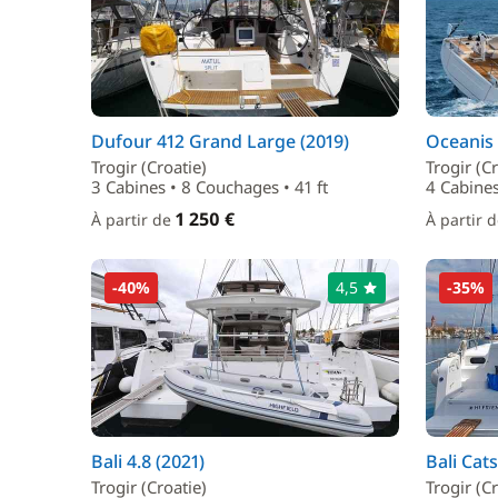
Dufour 412 Grand Large (2019)
Oceanis 
Trogir (Croatie)
Trogir (Cr
3 Cabines • 8 Couchages • 41 ft
4 Cabines
1 250 €
À partir de
À partir 
-40%
4,5
-35%
Bali 4.8 (2021)
Bali Cat
Trogir (Croatie)
Trogir (Cr