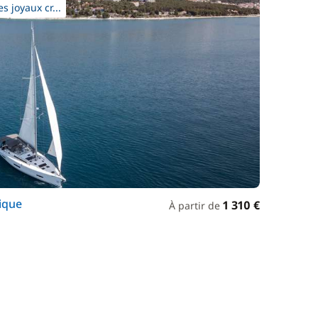
s joyaux cr...
tique
1 310 €
À partir de