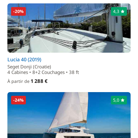
-20%
4,3
Lucia 40 (2019)
Seget Donji (Croatie)
4 Cabines • 8+2 Couchages • 38 ft
1 288 €
À partir de
-24%
5,0