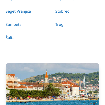
Seget Vranjica
Stobreč
Sumpetar
Trogir
Šolta