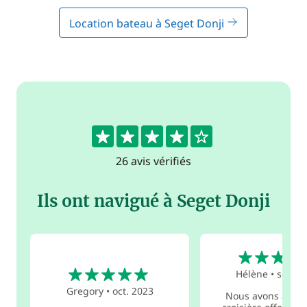
Location bateau à Seget Donji
4.4
26 avis vérifiés
Ils ont navigué à Seget Donji
5
5
Hélène
•
sept. 
Gregory
•
oct. 2023
Nous avons adoré