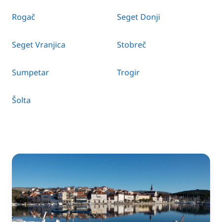
Rogač
Seget Donji
Seget Vranjica
Stobreč
Sumpetar
Trogir
Šolta