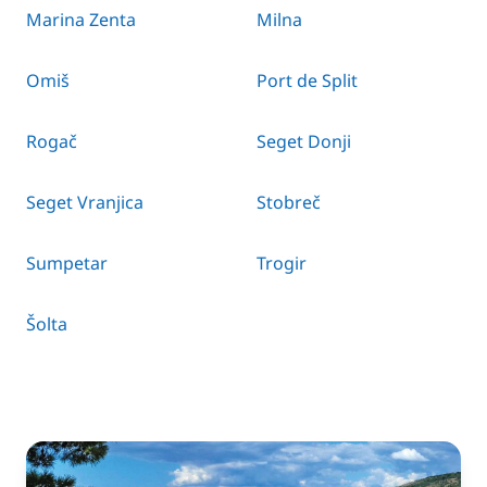
Marina Zenta
Milna
Omiš
Port de Split
Rogač
Seget Donji
Seget Vranjica
Stobreč
Sumpetar
Trogir
Šolta