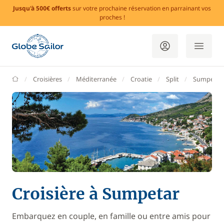
Jusqu'à 500€ offerts
sur votre prochaine réservation en parrainant vos
proches !
GlobeSailor
Croisières
Méditerranée
Croatie
Split
Sumpetar
Croisière à Sumpetar
Embarquez en couple, en famille ou entre amis pour